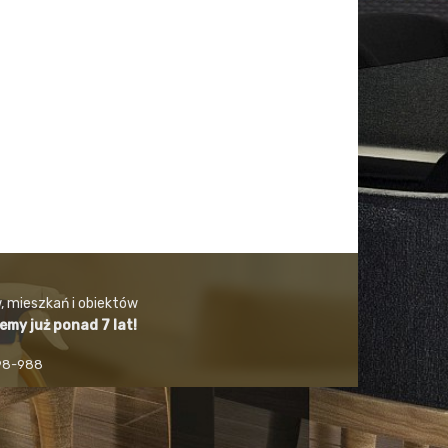
, mieszkań i obiektów
jemy już ponad 7 lat!
498-988