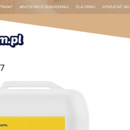
PRAWY
WSZYSTKO O ODKURZANIU
DLA DOMU
SPRZĄTAĆ SK
47