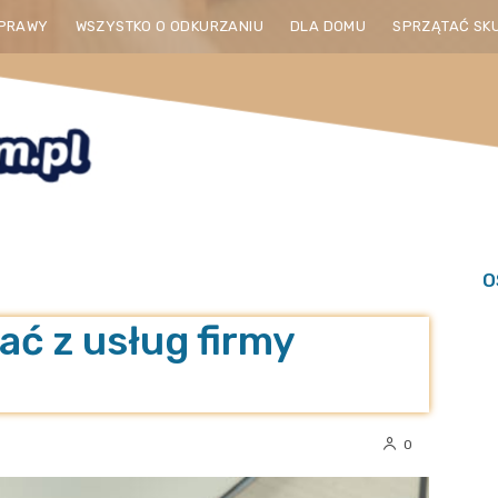
PRAWY
WSZYSTKO O ODKURZANIU
DLA DOMU
SPRZĄTAĆ SK
O
ać z usług firmy
0