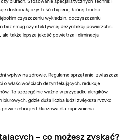
zy biurach. Stosowanie specjalistycznych technik i
e doskonałą czystość i higienę, której trudno
ębokim czyszczeniu wykładzin, doczyszczaniu
n bez smug czy efektywnej dezynfekcji powierzchni.
ale także lepsza jakość powietrza i eliminacja
ni wpływ na zdrowie. Regularne sprzątanie, zwłaszcza
i o właściwościach dezynfekujących, redukuje
genów. To szczególnie ważne w przypadku alergików,
 biurowych, gdzie duża liczba ludzi zwiększa ryzyko
a powierzchni jest kluczowa dla zapewnienia
ątających – co możesz zyskać?