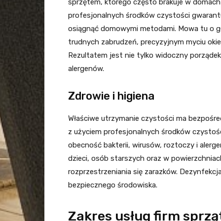
sprzętem, którego często brakuje w domach c
profesjonalnych środków czystości gwarantuj
osiągnąć domowymi metodami. Mowa tu o gł
trudnych zabrudzeń, precyzyjnym myciu okie
Rezultatem jest nie tylko widoczny porządek, 
alergenów.
Zdrowie i higiena
Właściwe utrzymanie czystości ma bezpośred
z użyciem profesjonalnych środków czystośc
obecność bakterii, wirusów, roztoczy i aler
dzieci, osób starszych oraz w powierzchniach
rozprzestrzeniania się zarazków. Dezynfekcj
bezpiecznego środowiska.
Zakres usług firm sprz