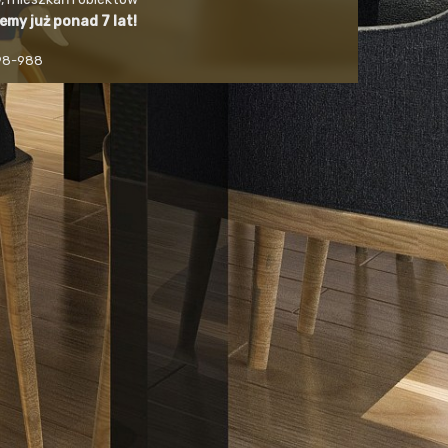
jemy już ponad 7 lat!
498-988