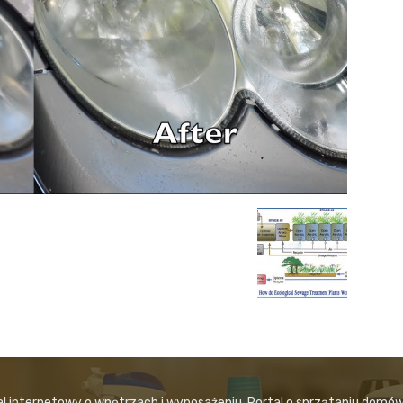
al internetowy o wnętrzach i wyposażeniu. Portal o sprzątaniu domów