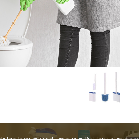
al internetowy o wnętrzach i wyposażeniu. Portal o sprzątaniu domów