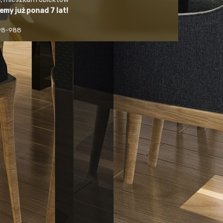
jemy już ponad 7 lat!
498-988