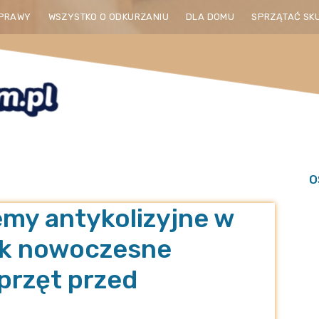
PRAWY
WSZYSTKO O ODKURZANIU
DLA DOMU
SPRZĄTAĆ SK
O
emy antykolizyjne w
ak nowoczesne
przęt przed