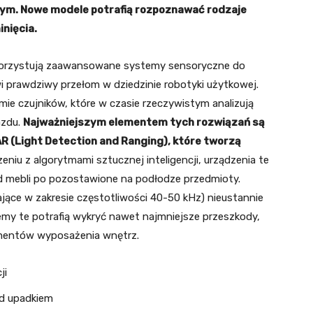
tym. Nowe modele potrafią rozpoznawać rodzaje
nięcia.
orzystują zaawansowane systemy sensoryczne do
i prawdziwy przełom w dziedzinie robotyki użytkowej.
mie czujników, które w czasie rzeczywistym analizują
azdu.
Najważniejszym elementem tych rozwiązań są
R (Light Detection and Ranging), które tworzą
zeniu z algorytmami sztucznej inteligencji, urządzenia te
d mebli po pozostawione na podłodze przedmioty.
łające w zakresie częstotliwości 40-50 kHz) nieustannie
emy te potrafią wykryć nawet najmniejsze przeszkody,
ementów wyposażenia wnętrz.
ji
ed upadkiem