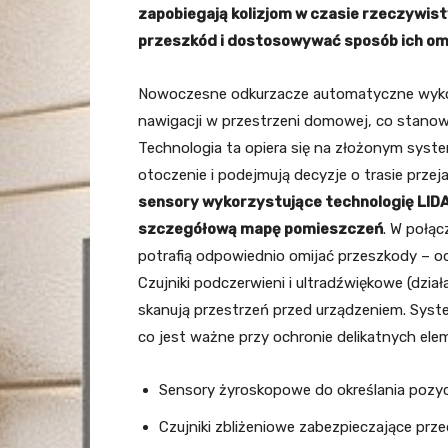
zapobiegają kolizjom w czasie rzeczywis
przeszkód i dostosowywać sposób ich omi
Nowoczesne odkurzacze automatyczne wyk
nawigacji w przestrzeni domowej, co stanow
Technologia ta opiera się na złożonym syste
otoczenie i podejmują decyzje o trasie przej
sensory wykorzystujące technologię LIDA
szczegółową mapę pomieszczeń
. W połąc
potrafią odpowiednio omijać przeszkody – o
Czujniki podczerwieni i ultradźwiękowe (dzia
skanują przestrzeń przed urządzeniem. Syst
co jest ważne przy ochronie delikatnych el
Sensory żyroskopowe do określania pozyc
Czujniki zbliżeniowe zabezpieczające prz