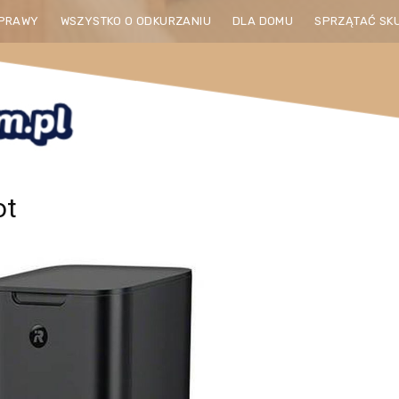
PRAWY
WSZYSTKO O ODKURZANIU
DLA DOMU
SPRZĄTAĆ SK
ot