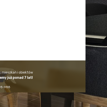
, mieszkań i obiektów
jemy już ponad 7 lat!
498-988