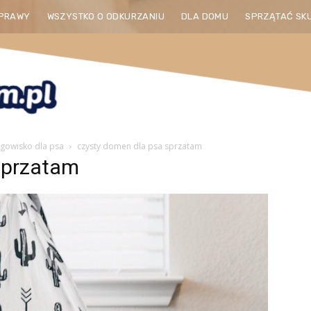
PRAWY
WSZYSTKO O ODKURZANIU
DLA DOMU
SPRZĄTAĆ SK
egowisko dla psa
czysty domen dla psa sprzatam
sprzatam