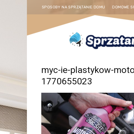
SPOSOBY NA SPRZĄTANIE DOMU
DOMOWE S
myc-ie-plastykow-mot
1770655023