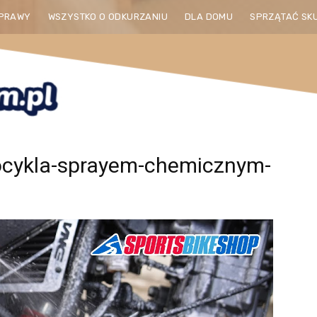
PRAWY
WSZYSTKO O ODKURZANIU
DLA DOMU
SPRZĄTAĆ SK
ocykla-sprayem-chemicznym-