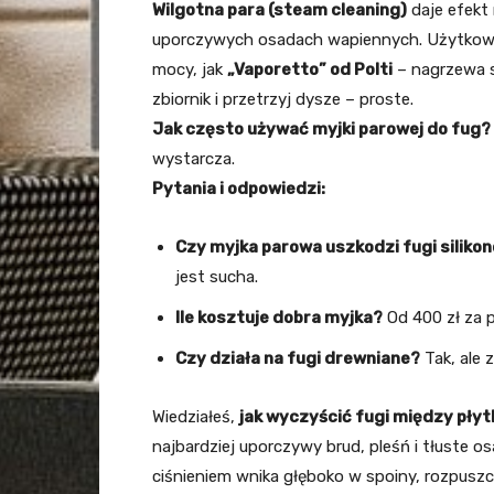
Wilgotna para (steam cleaning)
daje efekt
uporczywych osadach wapiennych. Użytkowni
mocy, jak
„Vaporetto” od Polti
– nagrzewa s
zbiornik i przetrzyj dysze – proste.
Jak często używać myjki parowej do fug?
wystarcza.
Pytania i odpowiedzi:
Czy myjka parowa uszkodzi fugi siliko
jest sucha.
Ile kosztuje dobra myjka?
Od 400 zł za 
Czy działa na fugi drewniane?
Tak, ale 
Wiedziałeś,
jak wyczyścić fugi między płyt
najbardziej uporczywy brud, pleśń i tłuste 
ciśnieniem wnika głęboko w spoiny, rozpuszc