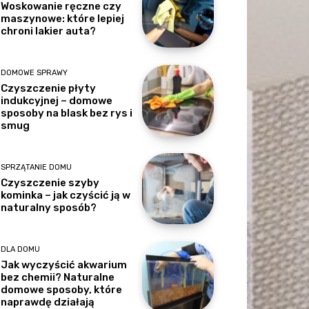
Woskowanie ręczne czy
maszynowe: które lepiej
chroni lakier auta?
DOMOWE SPRAWY
Czyszczenie płyty
indukcyjnej – domowe
sposoby na blask bez rys i
smug
SPRZĄTANIE DOMU
Czyszczenie szyby
kominka – jak czyścić ją w
naturalny sposób?
DLA DOMU
Jak wyczyścić akwarium
bez chemii? Naturalne
domowe sposoby, które
naprawdę działają