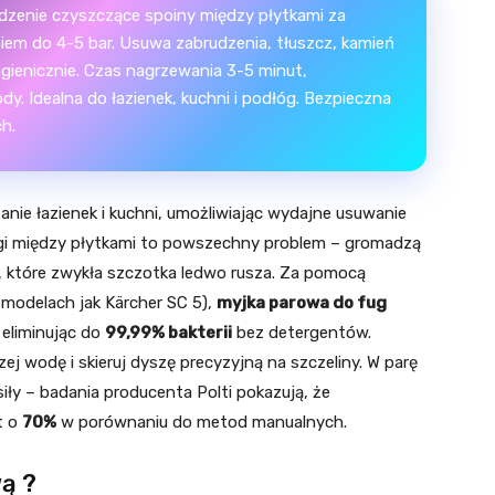
dzenie czyszczące spoiny między płytkami za
iem do 4-5 bar. Usuwa zabrudzenia, tłuszcz, kamień
 higienicznie. Czas nagrzewania 3-5 minut,
y. Idealna do łazienek, kuchni i podłóg. Bezpieczna
h.
anie łazienek i kuchni, umożliwiając wydajne usuwanie
ugi między płytkami to powszechny problem – gromadzą
ia, które zwykła szczotka ledwo rusza. Za pomocą
modelach jak Kärcher SC 5),
myjka parowa do fug
 eliminując do
99,99% bakterii
bez detergentów.
ej wodę i skieruj dyszę precyzyjną na szczeliny. W parę
siły – badania producenta Polti pokazują, że
t o
70%
w porównaniu do metod manualnych.
ą ?