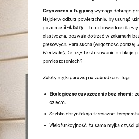
Czyszczenie fug parą
wymaga dobrego prz
Najpierw odkurz powierzchnię, by usunąć luźn
poziomie
3-4 bary
– to odpowiednie dla wąsk
elastyczna, pozwala dotrzeć w zakamarki be
gresowych. Para sucha (wilgotność poniżej 5%
Wiedziałeś, że częste stosowanie redukuje 
pomieszczeniach?
Zalety myjki parowej na zabrudzone fugi:
Ekologiczne czyszczenie bez chemii
: z
dziećmi.
Szybka dezynfekcja termiczna: temperatur
Wielofunkcyjność: ta sama myjka czyści pi