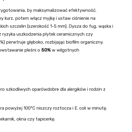
ygotowania, by maksymalizować efektywność.
y kurz, potem włącz myjkę i ustaw ciśnienie na
ich szczelin (szerokość 1-5 mm). Dysza do fug, wąska i
z ryzyka uszkodzenia płytek ceramicznych czy
) penetruje głęboko, rozbijając biofilm organiczny.
powstawanie pleśni o
50%
w wilgotnych
ero szkodliwych oparówdobre dla alergików i rodzin z
a powyżej 100°C niszczy roztocza i E. coli w minutę.
ekarnik, okna czy tapicerkę.