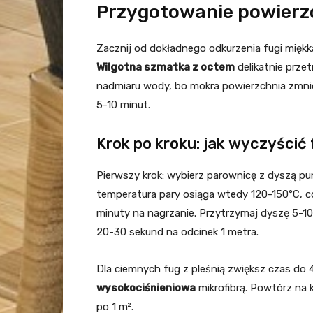
Przygotowanie powierz
Zacznij od dokładnego odkurzenia fugi miękką
Wilgotna szmatka z octem
delikatnie przet
nadmiaru wody, bo mokra powierzchnia zmnie
5-10 minut.
Krok po kroku: jak wyczyścić 
Pierwszy krok: wybierz parownicę z dyszą pun
temperatura pary osiąga wtedy 120-150°C, co 
minuty na nagrzanie. Przytrzymaj dyszę 5-10
20-30 sekund na odcinek 1 metra.
Dla ciemnych fug z pleśnią zwiększ czas do 
wysokociśnieniowa
mikrofibrą. Powtórz na k
po 1 m².