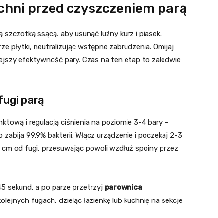
chni przed czyszczeniem parą
 szczotką ssącą, aby usunąć luźny kurz i piasek.
rze płytki, neutralizując wstępne zabrudzenia. Omijaj
jszy efektywność pary. Czas na ten etap to zaledwie
fugi parą
ktową i regulacją ciśnienia na poziomie 3-4 bary –
zabija 99,9% bakterii. Włącz urządzenie i poczekaj 2-3
 cm od fugi, przesuwając powoli wzdłuż spoiny przez
45 sekund, a po parze przetrzyj
parownica
olejnych fugach, dzieląc łazienkę lub kuchnię na sekcje