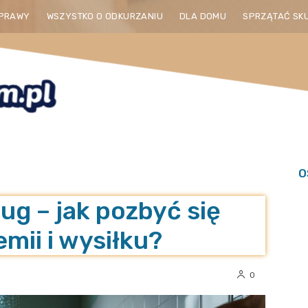
PRAWY
WSZYSTKO O ODKURZANIU
DLA DOMU
SPRZĄTAĆ SK
O
ug – jak pozbyć się
mii i wysiłku?
0