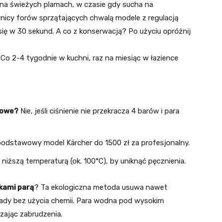
 na świeżych plamach, w czasie gdy sucha na
cy forów sprzątających chwalą modele z regulacją
ię w 30 sekund. A co z konserwacją? Po użyciu opróżnij
Co 2-4 tygodnie w kuchni, raz na miesiąc w łazience
nowe?
Nie, jeśli ciśnienie nie przekracza 4 barów i para
podstawowy model Kärcher do 1500 zł za profesjonalny.
z niższą temperaturą (ok. 100°C), by uniknąć pęcznienia.
kami parą
? Ta ekologiczna metoda usuwa nawet
osady bez użycia chemii. Para wodna pod wysokim
zając zabrudzenia.