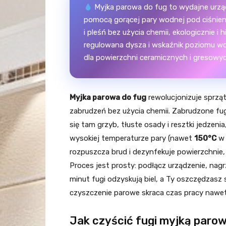
Myjka parowa do fug to wydajne urzą
pomocą gorącej pary wodnej pod ciśnien
i pleśń bez użycia chemii, ekologicznie i
regulowana dysza i wskaźnik poziomu wod
dla powierzchni ceramicznych i gresowyc
Myjka parowa do fug
rewolucjonizuje sprząt
zabrudzeń bez użycia chemii. Zabrudzone f
się tam grzyb, tłuste osady i resztki jedzen
wysokiej temperaturze pary (nawet
150°C
w 
rozpuszcza brud i dezynfekuje powierzchnie,
Proces jest prosty: podłącz urządzenie, nagrz
minut fugi odzyskują biel, a Ty oszczędzasz 
czyszczenie parowe skraca czas pracy nawe
Jak czyścić fugi myjką parow