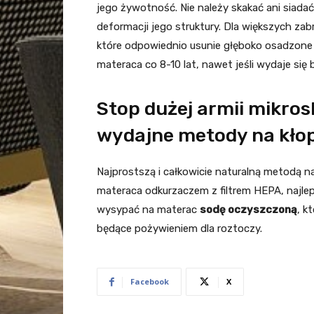
jego żywotność. Nie należy skakać ani siad
deformacji jego struktury. Dla większych za
które odpowiednio usunie głęboko osadzone 
materaca co 8-10 lat, nawet jeśli wydaje się
Stop dużej armii mikros
wydajne metody na kłop
Najprostszą i całkowicie naturalną metodą n
materaca odkurzaczem z filtrem HEPA, najlep
wysypać na materac
sodę oczyszczoną
, k
będące pożywieniem dla roztoczy.
Facebook
X