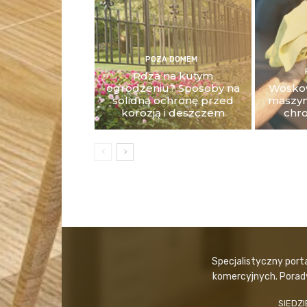
POZA DOMEM
Rdza na kutym
ogrodzeniu? Sposoby na
Woskow
solidną ochronę przed
maszyn
korozją i deszczem
chro
Specjalistyczny port
komercyjnych. Porady,
SIEDZI