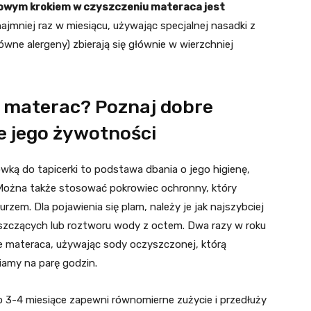
wym krokiem w czyszczeniu materaca jest
najmniej raz w miesiącu, używając specjalnej nasadki z
wne alergeny) zbierają się głównie w wierzchniej
 materac? Poznaj dobre
e jego żywotności
ką do tapicerki to podstawa dbania o jego higienę,
. Można także stosować pokrowiec ochronny, który
rzem. Dla pojawienia się plam, należy je jak najszybciej
zczących lub roztworu wody z octem. Dwa razy w roku
 materaca, używając sody oczyszczonej, którą
iamy na parę godzin.
o 3-4 miesiące zapewni równomierne zużycie i przedłuży