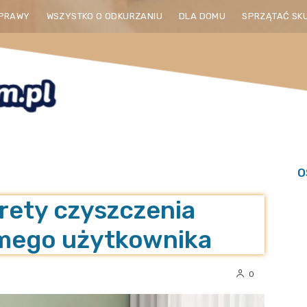
PRAWY
WSZYSTKO O ODKURZANIU
DLA DOMU
SPRZĄTAĆ SK
O
rety czyszczenia
mego użytkownika
0