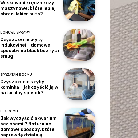
Woskowanie ręczne czy
maszynowe: które lepiej
chroni lakier auta?
DOMOWE SPRAWY
Czyszczenie płyty
indukcyjnej – domowe
sposoby na blask bez rys i
smug
SPRZĄTANIE DOMU
Czyszczenie szyby
kominka – jak czyścić ją w
naturalny sposób?
DLA DOMU
Jak wyczyścić akwarium
bez chemii? Naturalne
domowe sposoby, które
naprawdę działają