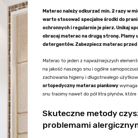
Materac należy odkurzać min. 2 razy w mi
warto stosować specjalne środki do prani
ochronnych i regularnie je pierz. Unikaj s
obracaj materac na drugą stronę. Plamy u
detergentów. Zabezpiecz materac przed w
Materac to jeden z najważniejszych element
na jakość naszego snu i ogólne samopoczuc
zachowania higieny i długotrwałego użytkow
ortopedyczny materac piankowy
wymaga o
snu tracimy nawet do pół litra płynów, któr
Skuteczne metody czysz
problemami alergiczny