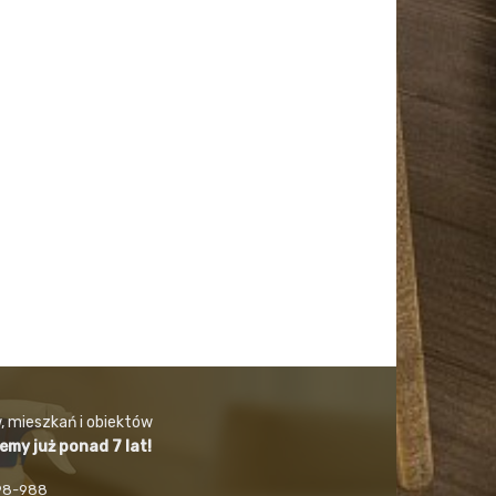
, mieszkań i obiektów
jemy już ponad 7 lat!
498-988