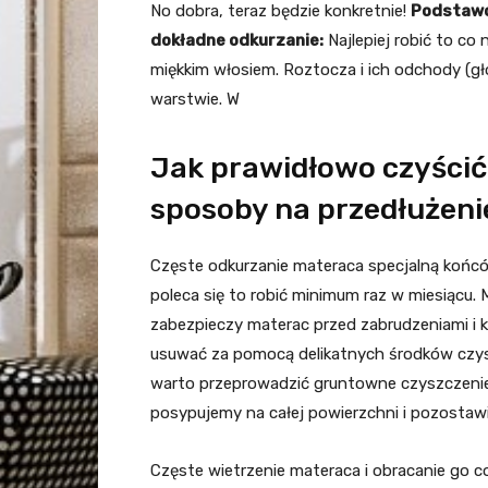
No dobra, teraz będzie konkretnie!
Podstawo
dokładne odkurzanie:
Najlepiej robić to co 
miękkim włosiem. Roztocza i ich odchody (głó
warstwie. W
Jak prawidłowo czyścić
sposoby na przedłużeni
Częste odkurzanie materaca specjalną końców
poleca się to robić minimum raz w miesiącu
zabezpieczy materac przed zabrudzeniami i ku
usuwać za pomocą delikatnych środków czys
warto przeprowadzić gruntowne czyszczenie
posypujemy na całej powierzchni i pozostaw
Częste wietrzenie materaca i obracanie go c