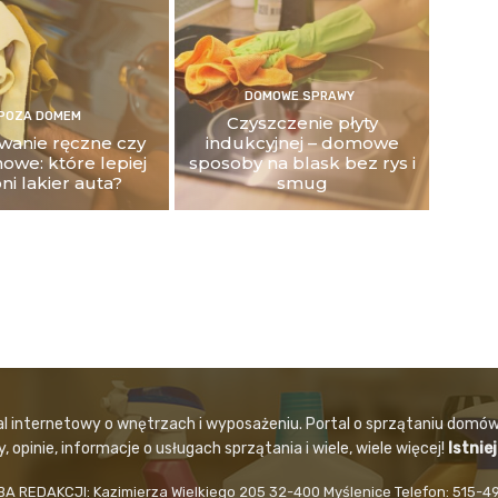
DOMOWE SPRAWY
POZA DOMEM
Czyszczenie płyty
anie ręczne czy
indukcyjnej – domowe
owe: które lepiej
sposoby na blask bez rys i
ni lakier auta?
smug
al internetowy o wnętrzach i wyposażeniu. Portal o sprzątaniu domów
 opinie, informacje o usługach sprzątania i wiele, wiele więcej!
Istnie
BA REDAKCJI: Kazimierza Wielkiego 205 32-400 Myślenice Telefon: 515-