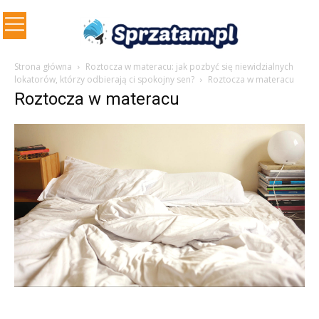
Strona główna
Roztocza w materacu: jak pozbyć się niewidzialnych
lokatorów, którzy odbierają ci spokojny sen?
Roztocza w materacu
Roztocza w materacu