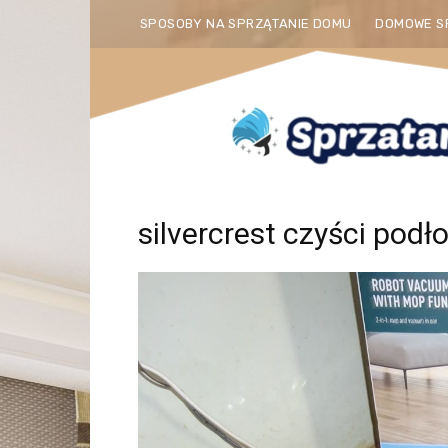
SPOSOBY NA SPRZĄTANIE DOMU
DOMOWE S
silvercrest czyści podł