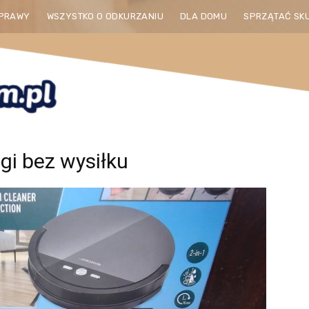
PRAWY
WSZYSTKO O ODKURZANIU
DLA DOMU
SPRZĄTAĆ SK
ogi bez wysiłku