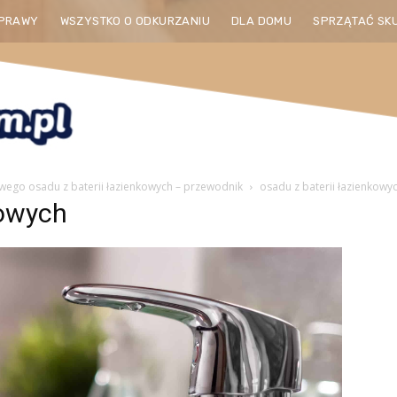
PRAWY
WSZYSTKO O ODKURZANIU
DLA DOMU
SPRZĄTAĆ SK
ego osadu z baterii łazienkowych – przewodnik
osadu z baterii łazienkowy
kowych