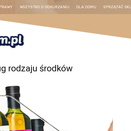
PRAWY
WSZYSTKO O ODKURZANIU
DLA DOMU
SPRZĄTAĆ SK
ug rodzaju środków