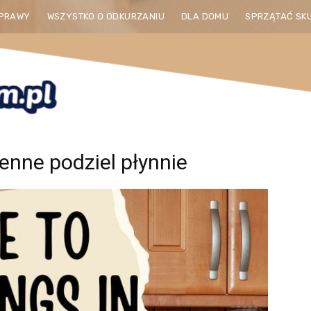
PRAWY
WSZYSTKO O ODKURZANIU
DLA DOMU
SPRZĄTAĆ SK
henne podziel płynnie