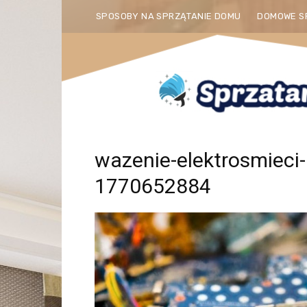
SPOSOBY NA SPRZĄTANIE DOMU
DOMOWE S
wazenie-elektrosmieci-
1770652884