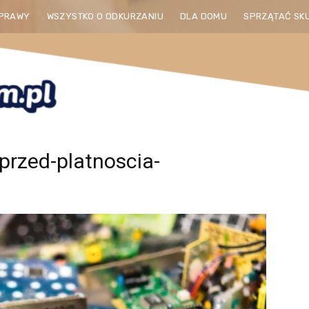
PRAWY
WSZYSTKO O ODKURZANIU
DLA DOMU
SPRZĄTAĆ SK
przed-platnoscia-